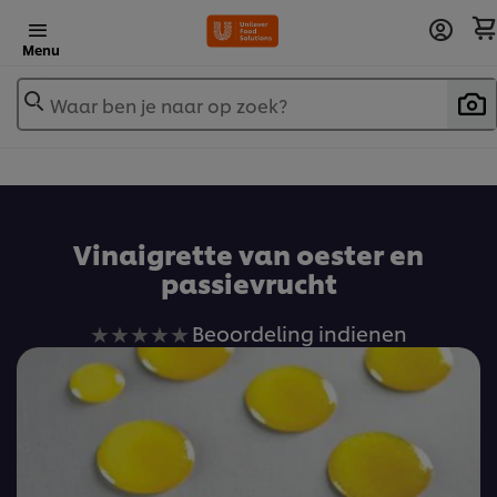
Menu
Waar ben je naar op zoek?
Vinaigrette van oester en
passievrucht
Geen
Beoordeling indienen
beoordelingen
ingediend
voor
deze
recipe