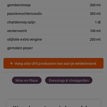
gembersiroop
200 ml
passievruchtencoulis
350 ml
chardonnay azijn
1 dl
oestervocht
100 ml
olijfolie extra vergine
250 ml
gemalen peper
Voeg alle UFS producten toe aan je winkelmand
Mise en Place
Dressings & Vinaigrettes
Wij en geselecteerde derde partijen gebruiken cookies en
vergelijkbare technieken om persoonsgegevens te
verzamelen en te verwerken, waaronder jouw IP-adres,