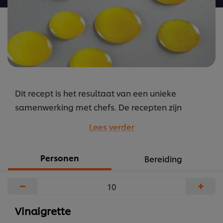
Dit recept is het resultaat van een unieke
samenwerking met chefs. De recepten zijn
gebundeld onder de naam M.E.P. oftewel “Mise
Lees verder
en Place”. Recepten door chefs voor chefs.
...
Personen
Bereiding
−
+
Vinaigrette