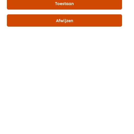
Toestaan
Beoordeling indienen
Afwijzen
CREATED BY:
Edwin van Gent
@
Download PDF
Email
Misschien ook interessant