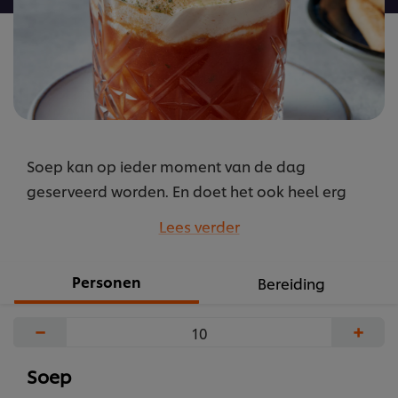
Soep kan op ieder moment van de dag
geserveerd worden. En doet het ook heel erg
goed als amuse, aan de bar of op de
Lees verder
borrelplank.
...
Personen
Bereiding
−
+
Soep