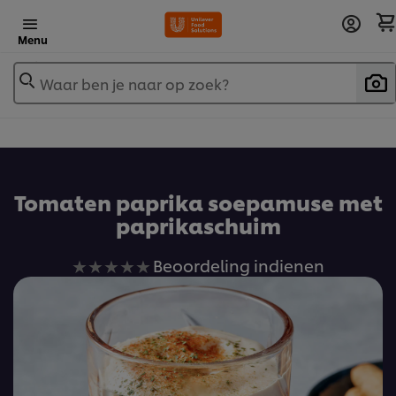
Menu
Waar ben je naar op zoek?
Tomaten paprika soepamuse met
paprikaschuim
Geen
Beoordeling indienen
beoordelingen
ingediend
voor
deze
recipe