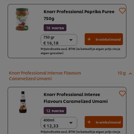
Knorr Professional Paprika Puree
750g
16
PUNTEN
750 gr
750 gr
In winkelmand
€ 16,18
€ 16,18
Prijsindicatie excl. BTW (Je betaalt je eigen prijs via je
2 x 750 gr
eigen grossier)
€ 32,35
Knorr Professional Intense Flavours
10 g
Caramelized Umami
Knorr Professional Intense
Flavours Caramelized Umami
12
PUNTEN
400ml
400ml
In winkelmand
€ 12,33
€ 12,33
Prijsindicatie excl. BTW (Je betaalt je eigen prijs via je
6 x 400ml