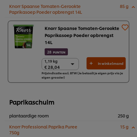
Knorr Spaanse Tomaten-Gerookte
85 g
Paprikasoep Poeder opbrengst 14L
Knorr Spaanse Tomaten-Gerookte
Paprikasoep Poeder opbrengst
14L
28
PUNTEN
1,19 kg
1,19 kg
In winkelmand
€ 28,04
€ 28,04
Prijsindicatie excl. BTW (Je betaalt je eigen prijs via je
6 x 1,19 kg
eigen grossier)
€ 168,21
Paprikaschuim
plantaardige room
250 g
Knorr Professional Paprika Puree
15 g
750g