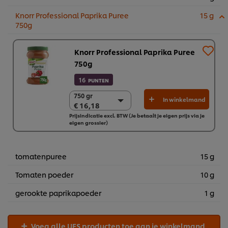
Knorr Professional Paprika Puree
15 g
750g
Knorr Professional Paprika Puree
750g
16
PUNTEN
750 gr
750 gr
In winkelmand
€ 16,18
€ 16,18
Prijsindicatie excl. BTW (Je betaalt je eigen prijs via je
2 x 750 gr
eigen grossier)
€ 32,35
tomatenpuree
15 g
Tomaten poeder
10 g
gerookte paprikapoeder
1 g
Voeg alle UFS producten toe aan je winkelmand