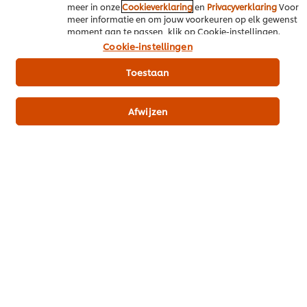
Edwin van Gent
meer in onze
Cookieverklaring
en
Privacyverklaring
Voor
meer informatie en om jouw voorkeuren op elk gewenst
@
moment aan te passen, klik op Cookie-instellingen.
Cookie-instellingen
Download PDF
Email
Toestaan
Afwijzen
Misschien ook interessant
Alle recepten (1138)
Inspiratie