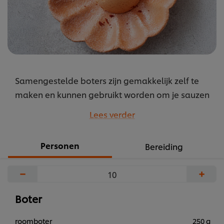
Samengestelde boters zijn gemakkelijk zelf te
maken en kunnen gebruikt worden om je sauzen
te verrijken. Maar zijn natuurlijk ook een succes op
Lees verder
tafel en bij een broodplank.
...
Personen
Bereiding
−
+
Boter
roomboter
250 g