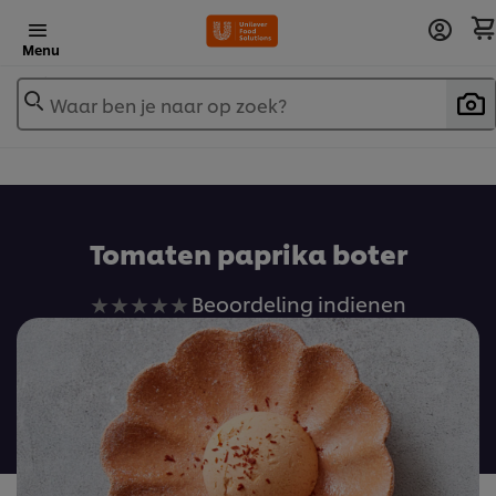
Menu
Waar ben je naar op zoek?
Tomaten paprika boter
Geen
Beoordeling indienen
beoordelingen
ingediend
voor
deze
recipe