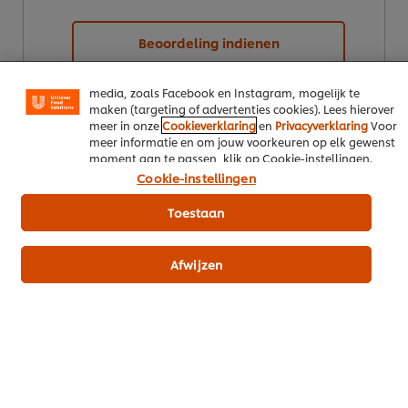
noodzakelijke cookies die vereist zijn om de website te
laten functioneren. We gebruiken ook optionele cookies
Beoordeling indienen
van onszelf en derden om de prestaties van onze
website te analyseren (prestatiecookies) en om gerichte
advertenties en functies voor het delen op sociale
media, zoals Facebook en Instagram, mogelijk te
maken (targeting of advertenties cookies). Lees hierover
meer in onze
Cookieverklaring
en
Privacyverklaring
Voor
meer informatie en om jouw voorkeuren op elk gewenst
moment aan te passen, klik op Cookie-instellingen.
Cookie-instellingen
CREATED BY:
Toestaan
Edwin van Gent
@
Afwijzen
Download PDF
Email