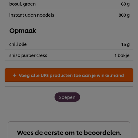
bosui, groen
60 g
instant udon noedels
800 g
Opmaak
chili olie
15 g
shiso purper cress
1 bakje
Voeg alle UFS producten toe aan je winkelmand
Soepen
Wij en geselecteerde derde partijen gebruiken cookies en
vergelijkbare technieken om persoonsgegevens te
verzamelen en te verwerken, waaronder jouw IP-adres,
apparaattype, surfgedrag en unieke
Wees de eerste om te beoordelen.
identificatiegegevens. Sommige hiervan zijn strikt