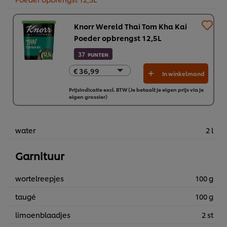
Knorr Wereld Thai Tom Kha Kai
Poeder opbrengst 12,5L
37
PUNTEN
€ 36,99
€ 36,99
In winkelmand
€ 221,94
Prijsindicatie excl. BTW (Je betaalt je eigen prijs via je
eigen grossier)
water
2 l
Garnituur
wortelreepjes
100 g
taugé
100 g
limoenblaadjes
2 st