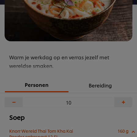
Warm je werkdag op en verras jezelf met
wereldse smaken.
Personen
Bereiding
−
+
Soep
Knorr Wereld Thai Tom Kha Kai
160 g
Poeder opbrengst 12,5L