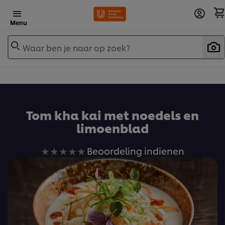
Menu
Waar ben je naar op zoek?
Tom kha kai met noedels en
limoenblad
Geen
Beoordeling indienen
beoordelingen
ingediend
voor
deze
recipe