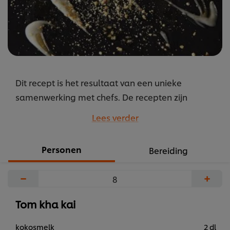
Dit recept is het resultaat van een unieke
samenwerking met chefs. De recepten zijn
gebundeld onder de naam M.E.P oftewel “Mise
Lees verder
en Place”. Recepten door chefs voor chefs.
...
Personen
Bereiding
−
+
Tom kha kai
kokosmelk
2 dl