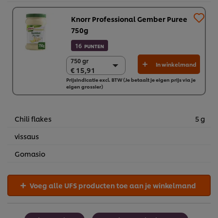
Knorr Professional Gember Puree
750g
16
PUNTEN
750 gr
750 gr
In winkelmand
€ 15,91
€ 15,91
Prijsindicatie excl. BTW (Je betaalt je eigen prijs via je
2 x 750 gr
eigen grossier)
€ 31,82
Chili flakes
5 g
vissaus
Gomasio
Voeg alle UFS producten toe aan je winkelmand
Wij en geselecteerde derde partijen gebruiken cookies en