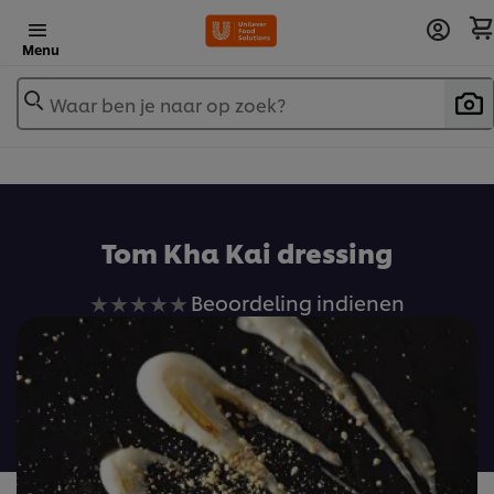
Menu
Waar ben je naar op zoek?
Tom Kha Kai dressing
Geen
Beoordeling indienen
beoordelingen
ingediend
voor
deze
recipe