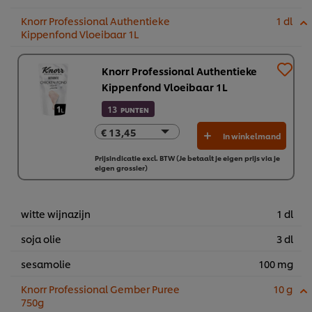
Knorr Professional Authentieke
1 dl
Kippenfond Vloeibaar 1L
Knorr Professional Authentieke
Kippenfond Vloeibaar 1L
13
PUNTEN
€ 13,45
€ 13,45
In winkelmand
5 x 1L
Prijsindicatie excl. BTW (Je betaalt je eigen prijs via je
€ 67,23
eigen grossier)
witte wijnazijn
1 dl
soja olie
3 dl
sesamolie
100 mg
Knorr Professional Gember Puree
10 g
750g