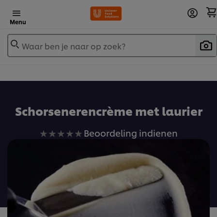
Menu
Waar ben je naar op zoek?
Schorsenerencrème met laurier
Geen
Beoordeling indienen
beoordelingen
ingediend
voor
deze
recipe