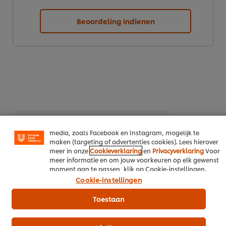
Beoordeling indienen
Wij en geselecteerde derde partijen gebruiken cookies en
vergelijkbare technieken om persoonsgegevens te
verzamelen en te verwerken, waaronder jouw IP-adres,
apparaattype, surfgedrag en unieke
identificatiegegevens. Sommige hiervan zijn strikt
noodzakelijke cookies die vereist zijn om de website te
laten functioneren. We gebruiken ook optionele cookies
van onszelf en derden om de prestaties van onze
website te analyseren (prestatiecookies) en om gerichte
Download PDF
Email
advertenties en functies voor het delen op sociale
media, zoals Facebook en Instagram, mogelijk te
maken (targeting of advertenties cookies). Lees hierover
meer in onze
Cookieverklaring
en
Privacyverklaring
Voor
meer informatie en om jouw voorkeuren op elk gewenst
moment aan te passen, klik op Cookie-instellingen.
Misschien ook interessant
Cookie-instellingen
Toestaan
Alle recepten (1138)