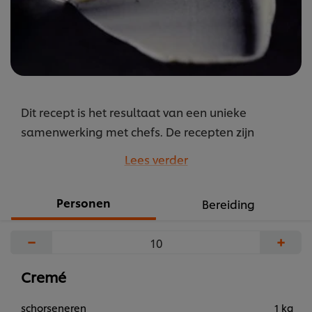
Dit recept is het resultaat van een unieke
samenwerking met chefs. De recepten zijn
gebundeld onder de naam M.E.P. oftewel “Mise
Lees verder
en Place”. Recepten door chefs voor chefs.
...
Personen
Bereiding
−
+
Cremé
schorseneren
1 kg