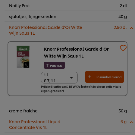
Noilly Prat
2 dl
sjalotjes, fijngesneden
40 g
Knorr Professional Garde d'Or Witte
2.50 dl
Wijn Saus 1L
Knorr Professional Garde d'Or
Witte Wijn Saus 1L
7
PUNTEN
1 l
1 l
In winkelmand
€ 7,11
€ 7,11
Prijsindicatie excl. BTW (Je betaalt je eigen prijs via je
6 x 1 L
eigen grossier)
€ 42,67
creme fraiche
50 g
Knorr Professional Liquid
6 g
Concentrate Vis 1L