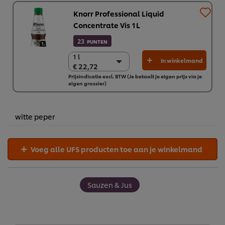
Knorr Professional Liquid
Concentrate Vis 1L
23
PUNTEN
1 l
1 l
In winkelmand
€ 22,72
€ 22,72
Prijsindicatie excl. BTW (Je betaalt je eigen prijs via je
6 x 1 L
eigen grossier)
€ 136,31
witte peper
Voeg alle UFS producten toe aan je winkelmand
Sauzen & Jus
Wij en geselecteerde derde partijen gebruiken cookies en
vergelijkbare technieken om persoonsgegevens te
verzamelen en te verwerken, waaronder jouw IP-adres,