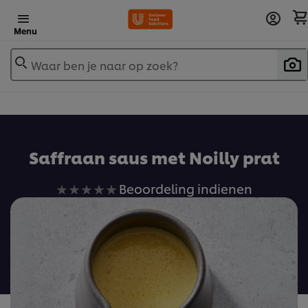
Menu
Waar ben je naar op zoek?
Saffraan saus met Noilly prat
Geen
Beoordeling indienen
beoordelingen
ingediend
voor
deze
recipe