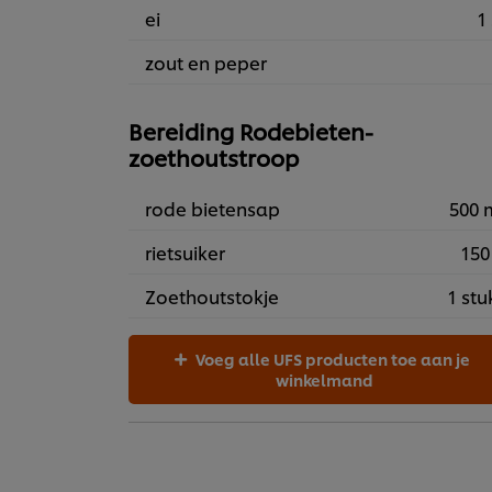
ei
1 
zout en peper
Bereiding Rodebieten-
zoethoutstroop
rode bietensap
500 
rietsuiker
150
Zoethoutstokje
1 stu
Voeg alle UFS producten toe aan je
winkelmand