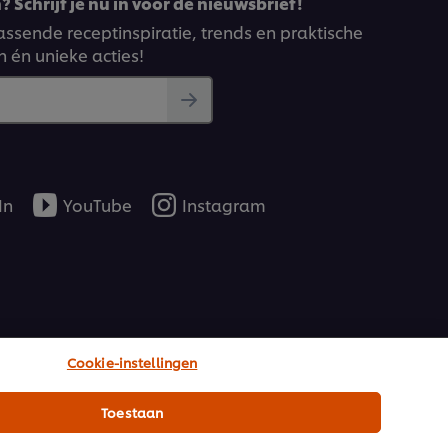
 Schrijf je nu in voor de nieuwsbrief!
ssende receptinspiratie, trends en praktische
n én unieke acties!
In
YouTube
Instagram
Cookie-instellingen
Toestaan