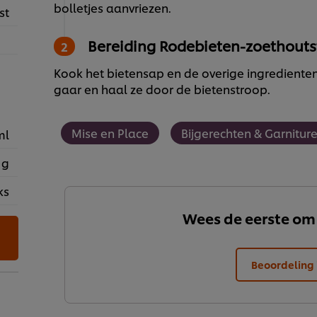
bolletjes aanvriezen.
st
Bereiding Rodebieten-zoethouts
Kook het bietensap en de overige ingredienten 
gaar en haal ze door de bietenstroop.
Mise en Place
Bijgerechten & Garnitur
ml
 g
ks
Wees de eerste om
Beoordeling 