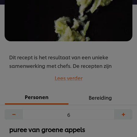
Dit recept is het resultaat van een unieke
samenwerking met chefs. De recepten zijn
gebundeld onder de naam M.E.P. oftewel “Mise
Lees verder
en Place”. Recepten door chefs voor chefs.
...
Personen
Bereiding
−
+
puree van groene appels