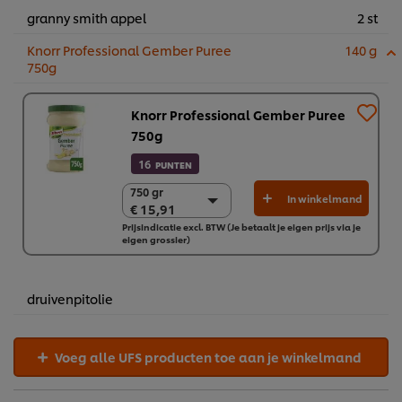
granny smith appel
2 st
Knorr Professional Gember Puree
140 g
750g
Knorr Professional Gember Puree
750g
16
PUNTEN
750 gr
750 gr
In winkelmand
€ 15,91
€ 15,91
Prijsindicatie excl. BTW (Je betaalt je eigen prijs via je
2 x 750 gr
eigen grossier)
€ 31,82
druivenpitolie
Voeg alle UFS producten toe aan je winkelmand