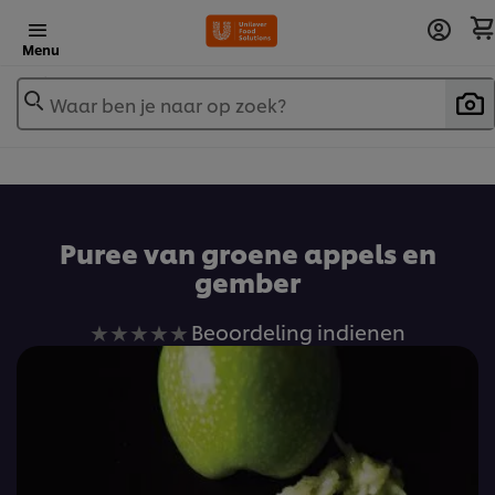
Menu
Waar ben je naar op zoek?
Puree van groene appels en
gember
Geen
Beoordeling indienen
beoordelingen
ingediend
voor
deze
recipe