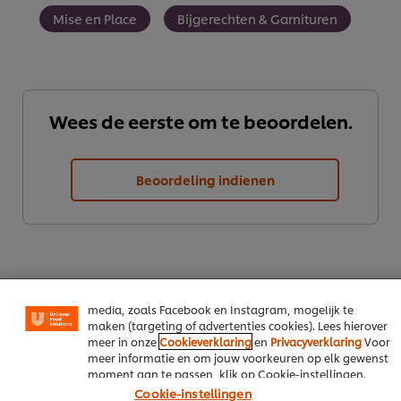
Mise en Place
Bijgerechten & Garnituren
Wees de eerste om te beoordelen.
Wij en geselecteerde derde partijen gebruiken cookies en
vergelijkbare technieken om persoonsgegevens te
Beoordeling indienen
verzamelen en te verwerken, waaronder jouw IP-adres,
apparaattype, surfgedrag en unieke
identificatiegegevens. Sommige hiervan zijn strikt
noodzakelijke cookies die vereist zijn om de website te
laten functioneren. We gebruiken ook optionele cookies
van onszelf en derden om de prestaties van onze
website te analyseren (prestatiecookies) en om gerichte
advertenties en functies voor het delen op sociale
media, zoals Facebook en Instagram, mogelijk te
maken (targeting of advertenties cookies). Lees hierover
meer in onze
Cookieverklaring
en
Privacyverklaring
Voor
meer informatie en om jouw voorkeuren op elk gewenst
Download PDF
Email
moment aan te passen, klik op Cookie-instellingen.
Cookie-instellingen