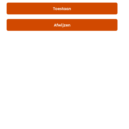
Toestaan
Misschien ook interessant
Afwijzen
Alle recepten (1138)
Inspiratie
Merken
Recepten
Producten & Webshop