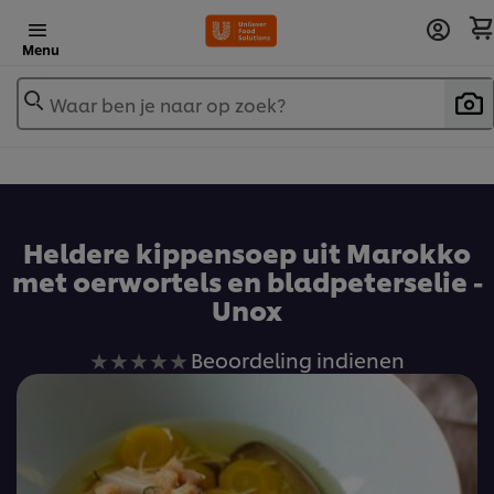
Menu
Waar ben je naar op zoek?
Heldere kippensoep uit Marokko
met oerwortels en bladpeterselie -
Unox
Geen
Beoordeling indienen
beoordelingen
ingediend
voor
deze