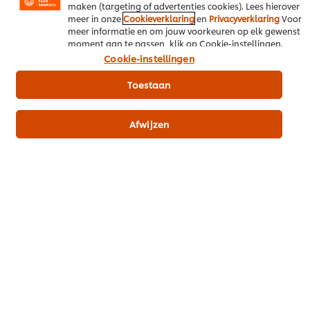
maken (targeting of advertenties cookies). Lees hierover
meer in onze
Cookieverklaring
en
Privacyverklaring
Voor
meer informatie en om jouw voorkeuren op elk gewenst
moment aan te passen, klik op Cookie-instellingen.
Cookie-instellingen
Download PDF
Email
Toestaan
Afwijzen
Misschien ook interessant
Alle recepten (1138)
Inspiratie