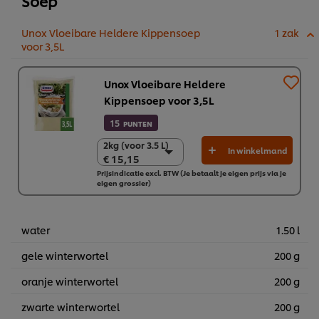
Soep
Unox Vloeibare Heldere Kippensoep
1 zak
voor 3,5L
Unox Vloeibare Heldere
Kippensoep voor 3,5L
15
PUNTEN
2kg (voor 3.5 L)
2kg (voor 3.5 L)
In winkelmand
€ 15,15
€ 15,15
Prijsindicatie excl. BTW (Je betaalt je eigen prijs via je
4 zakken (voor 4 x
eigen grossier)
3,5 L)
€ 60,59
water
1.50 l
gele winterwortel
200 g
oranje winterwortel
200 g
zwarte winterwortel
200 g