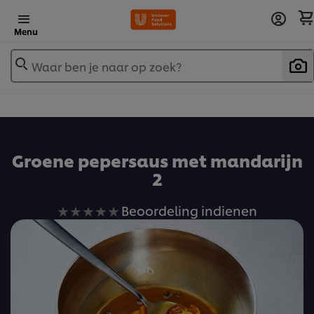
Menu
Waar ben je naar op zoek?
Groene pepersaus met mandarijn
2
Geen
Beoordeling indienen
beoordelingen
ingediend
voor
deze
recipe