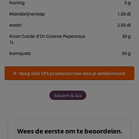
honing
5 g
Mandarijnensap
1.50 dl
water
2.50 dl
Knorr Garde d'Or Groene Pepersaus
30 g
1L
kumquats
50 g
Voeg alle UFS producten toe aan je winkelmand
Sauzen & Jus
Wees de eerste om te beoordelen.