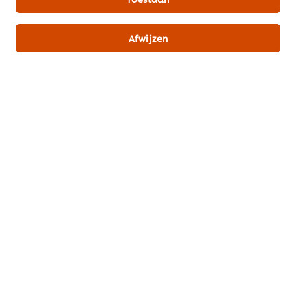
Afwijzen
Alle recepten (1138)
Inspiratie
Merken
Recepten
Producten & Webshop
UFS Academy
Future Menus