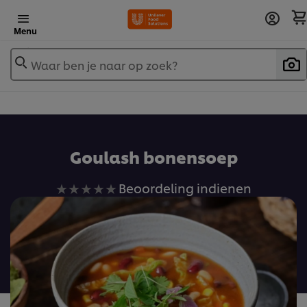
Menu
Waar ben je naar op zoek?
Goulash bonensoep
Geen
Beoordeling indienen
beoordelingen
ingediend
voor
deze
recipe