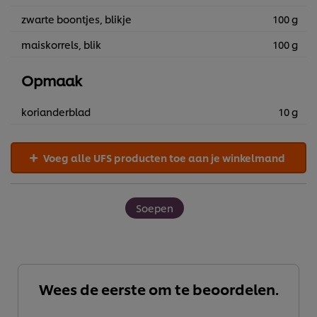
zwarte boontjes, blikje
100 g
maiskorrels, blik
100 g
Opmaak
korianderblad
10 g
Voeg alle UFS producten toe aan je winkelmand
Soepen
Wij en geselecteerde derde partijen gebruiken cookies en
vergelijkbare technieken om persoonsgegevens te
verzamelen en te verwerken, waaronder jouw IP-adres,
Wees de eerste om te beoordelen.
apparaattype, surfgedrag en unieke
identificatiegegevens. Sommige hiervan zijn strikt