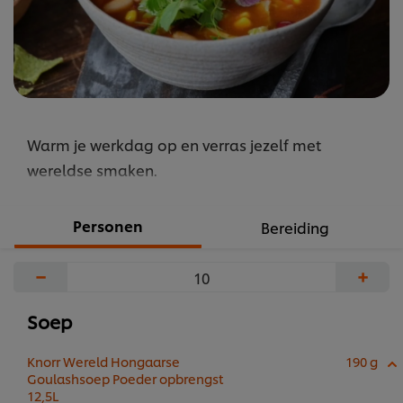
Warm je werkdag op en verras jezelf met
wereldse smaken.
Personen
Bereiding
−
+
Soep
Knorr Wereld Hongaarse
190 g
Goulashsoep Poeder opbrengst
12,5L