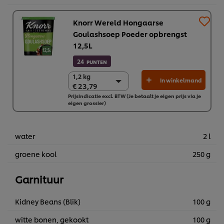
Knorr Wereld Hongaarse
Goulashsoep Poeder opbrengst
12,5L
24
PUNTEN
1,2 kg
1,2 kg
In winkelmand
€ 23,79
€ 23,79
Prijsindicatie excl. BTW (Je betaalt je eigen prijs via je
6 x 1,2 kg
eigen grossier)
€ 142,73
water
2 l
groene kool
250 g
Garnituur
Kidney Beans (Blik)
100 g
witte bonen, gekookt
100 g