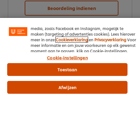
noodzakelijke cookies die vereist zijn om de website te
laten functioneren. We gebruiken ook optionele cookies
Beoordeling indienen
van onszelf en derden om de prestaties van onze
website te analyseren (prestatiecookies) en om gerichte
advertenties en functies voor het delen op sociale
media, zoals Facebook en Instagram, mogelijk te
maken (targeting of advertenties cookies). Lees hierover
meer in onze
Cookieverklaring
en
Privacyverklaring
Voor
meer informatie en om jouw voorkeuren op elk gewenst
moment aan te passen, klik op Cookie-instellingen.
Cookie-instellingen
CREATED BY:
Toestaan
Edwin van Gent
@
Afwijzen
Download PDF
Email
Misschien ook interessant