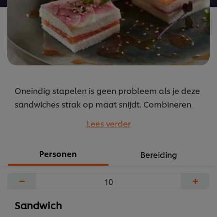
Oneindig stapelen is geen probleem als je deze
sandwiches strak op maat snijdt. Combineren
overigens ook niet, denk aan o.a. rettich en tonijn.
Lees verder
...
Personen
Bereiding
−
+
Sandwich