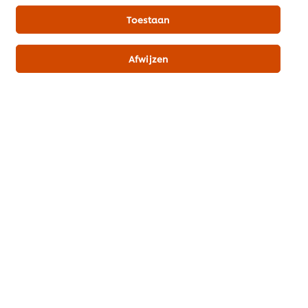
Toestaan
Misschien ook interessant
Afwijzen
Alle recepten (1138)
Inspiratie
Merken
Recepten
Producten & Webshop
UFS Academy