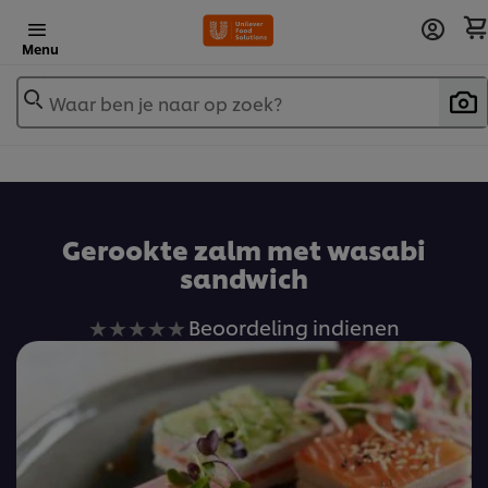
Menu
Waar ben je naar op zoek?
Gerookte zalm met wasabi
sandwich
Geen
Beoordeling indienen
beoordelingen
ingediend
voor
deze
recipe