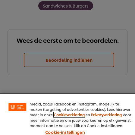
Sandwiches & Burgers
Wees de eerste om te beoordelen.
Wij en geselecteerde derde partijen gebruiken cookies en
vergelijkbare technieken om persoonsgegevens te
Beoordeling indienen
verzamelen en te verwerken, waaronder jouw IP-adres,
apparaattype, surfgedrag en unieke
identificatiegegevens. Sommige hiervan zijn strikt
noodzakelijke cookies die vereist zijn om de website te
laten functioneren. We gebruiken ook optionele cookies
van onszelf en derden om de prestaties van onze
website te analyseren (prestatiecookies) en om gerichte
advertenties en functies voor het delen op sociale
media, zoals Facebook en Instagram, mogelijk te
maken (targeting of advertenties cookies). Lees hierover
meer in onze
Cookieverklaring
en
Privacyverklaring
Voor
meer informatie en om jouw voorkeuren op elk gewenst
Download PDF
Email
moment aan te passen, klik op Cookie-instellingen.
Cookie-instellingen