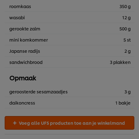
roomkaas
350 g
wasabi
12 g
gerookte zalm
500 g
mini komkommer
5 st
Japanse radijs
2 g
sandwichbrood
3 plakken
Opmaak
geroosterde sesamzaadjes
3 g
daikoncress
1 bakje
Voeg alle UFS producten toe aan je winkelmand