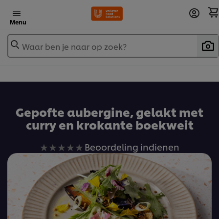
Menu
Waar ben je naar op zoek?
Gepofte aubergine, gelakt met
curry en krokante boekweit
Geen
Beoordeling indienen
beoordelingen
ingediend
voor
deze
recipe