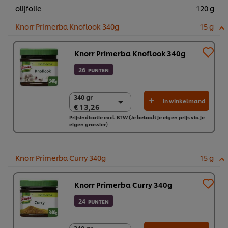
olijfolie
120 g
Knorr Primerba Knoflook 340g
15 g
Knorr Primerba Knoflook 340g
26
PUNTEN
340 gr
340 gr
In winkelmand
€ 13,26
€ 13,26
Prijsindicatie excl. BTW (Je betaalt je eigen prijs via je
2 x 340 gr
eigen grossier)
€ 26,51
Knorr Primerba Curry 340g
15 g
Knorr Primerba Curry 340g
24
PUNTEN