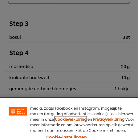
€ 31,82
Step 3
bosui
3 st
Step 4
Wij en geselecteerde derde partijen gebruiken cookies en
vergelijkbare technieken om persoonsgegevens te
verzamelen en te verwerken, waaronder jouw IP-adres,
mosterdsla
20 g
apparaattype, surfgedrag en unieke
identificatiegegevens. Sommige hiervan zijn strikt
krokante boekweit
10 g
noodzakelijke cookies die vereist zijn om de website te
laten functioneren. We gebruiken ook optionele cookies
gemengde eetbare bloemetjes
1 bakje
van onszelf en derden om de prestaties van onze
website te analyseren (prestatiecookies) en om gerichte
advertenties en functies voor het delen op sociale
media, zoals Facebook en Instagram, mogelijk te
Voeg alle UFS producten toe aan je winkelmand
maken (targeting of advertenties cookies). Lees hierover
meer in onze
Cookieverklaring
en
Privacyverklaring
Voor
meer informatie en om jouw voorkeuren op elk gewenst
Vegetarisch
moment aan te passen, klik op Cookie-instellingen.
Cookie-instellingen