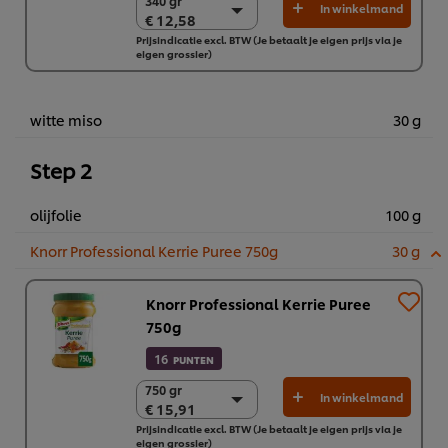
340 gr
340 gr
In winkelmand
€ 12,58
€ 12,58
Prijsindicatie excl. BTW (Je betaalt je eigen prijs via je
2 x 340 gr
eigen grossier)
€ 25,16
witte miso
30 g
Step 2
olijfolie
100 g
Knorr Professional Kerrie Puree 750g
30 g
Knorr Professional Kerrie Puree
750g
16
PUNTEN
750 gr
750 gr
In winkelmand
€ 15,91
€ 15,91
Prijsindicatie excl. BTW (Je betaalt je eigen prijs via je
2 x 750 gr
eigen grossier)