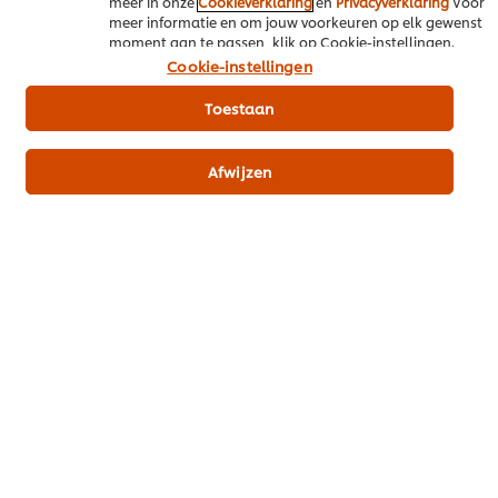
meer in onze
Cookieverklaring
en
Privacyverklaring
Voor
meer informatie en om jouw voorkeuren op elk gewenst
moment aan te passen, klik op Cookie-instellingen.
Beoordeling indienen
Cookie-instellingen
Toestaan
Afwijzen
CREATED BY:
Edwin van Gent
@
Download PDF
Email