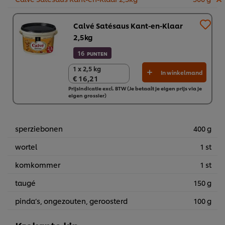
Calvé Satésaus Kant-en-Klaar
2,5kg
16
PUNTEN
1 x 2,5 kg
1 x 2,5 kg
In winkelmand
€ 16,21
€ 16,21
Prijsindicatie excl. BTW (Je betaalt je eigen prijs via je
eigen grossier)
sperziebonen
400 g
wortel
1 st
komkommer
1 st
taugé
150 g
pinda’s, ongezouten, geroosterd
100 g