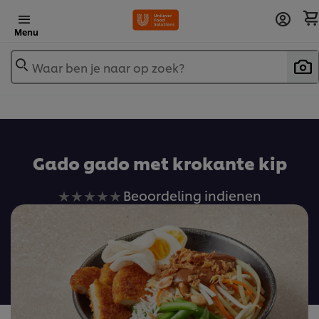
Menu
Waar ben je naar op zoek?
Gado gado met krokante kip
Geen
Beoordeling indienen
beoordelingen
ingediend
voor
deze
recipe