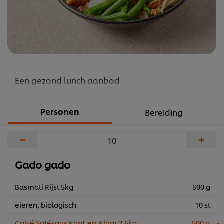
Een gezond lunch aanbod
Personen
Bereiding
−
+
Gado gado
Basmati Rijst 5kg
500 g
eieren, biologisch
10 st
Calvé Satésaus Kant-en-Klaar 2,5kg
500 g