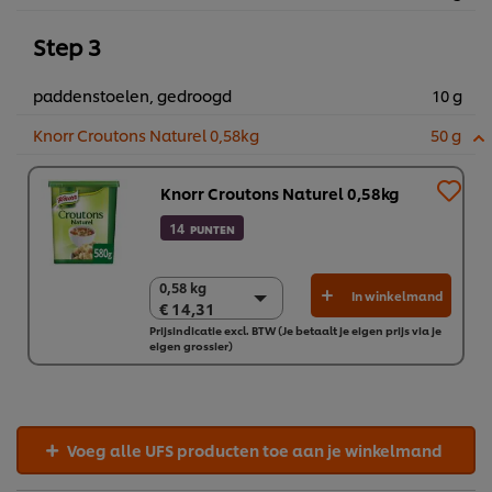
Step 3
paddenstoelen, gedroogd
10 g
Knorr Croutons Naturel 0,58kg
50 g
Knorr Croutons Naturel 0,58kg
14
PUNTEN
0,58 kg
0,58 kg
In winkelmand
€ 14,31
€ 14,31
Prijsindicatie excl. BTW (Je betaalt je eigen prijs via je
6 x 0,58 kg
eigen grossier)
€ 85,85
Voeg alle UFS producten toe aan je winkelmand