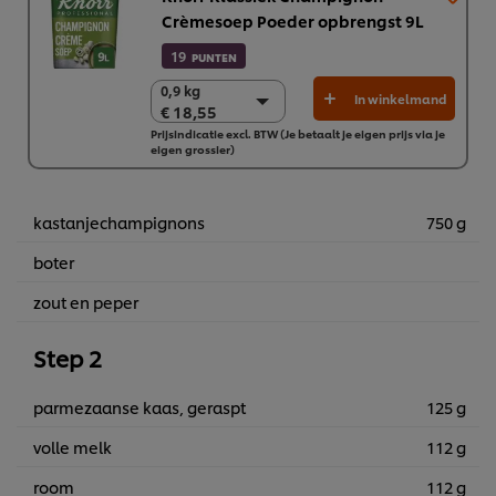
Crèmesoep Poeder opbrengst 9L
19
PUNTEN
0,9 kg
0,9 kg
In winkelmand
€ 18,55
€ 18,55
Prijsindicatie excl. BTW (Je betaalt je eigen prijs via je
6 x 0,9 kg
eigen grossier)
€ 111,30
kastanjechampignons
750 g
boter
zout en peper
Step 2
parmezaanse kaas, geraspt
125 g
volle melk
112 g
room
112 g