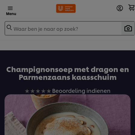
Menu
Waar ben je naar op zoek?
Champignonsoep met dragon en
Parmenzaans kaasschuim
Geen
Beoordeling indienen
beoordelingen
ingediend
voor
deze
recipe