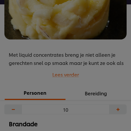
Met liquid concentrates breng je niet alleen je
gerechten snel op smaak maar je kunt ze ook als
basis gebruiken voor al je soepen en sauzen. En
Lees verder
ze zijn zowel koud als warm toepasbaar.
...
Personen
Bereiding
−
+
Brandade