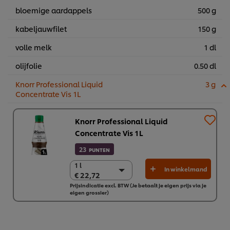
bloemige aardappels
500 g
kabeljauwfilet
150 g
volle melk
1 dl
olijfolie
0.50 dl
Knorr Professional Liquid
3 g
Concentrate Vis 1L
Knorr Professional Liquid
Concentrate Vis 1L
23
PUNTEN
1 l
1 l
In winkelmand
€ 22,72
€ 22,72
Prijsindicatie excl. BTW (Je betaalt je eigen prijs via je
6 x 1 L
eigen grossier)
€ 136,31