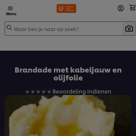
Menu
Waar ben je naar op zoek?
Brandade met kabeljauw en
olijfolie
Geen
Beoordeling indienen
beoordelingen
ingediend
voor
deze
recipe