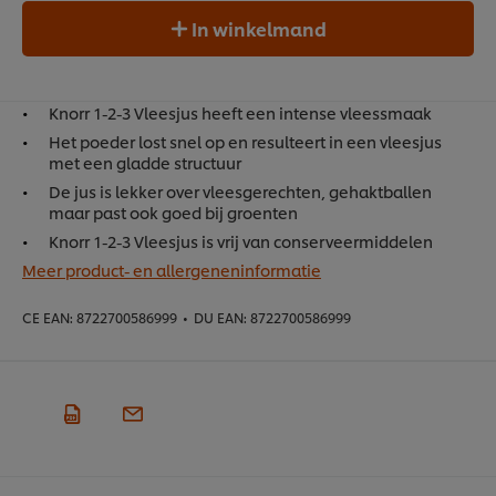
In winkelmand
Knorr 1-2-3 Vleesjus heeft een intense vleessmaak
Het poeder lost snel op en resulteert in een vleesjus
met een gladde structuur
De jus is lekker over vleesgerechten, gehaktballen
maar past ook goed bij groenten
Knorr 1-2-3 Vleesjus is vrij van conserveermiddelen
Meer product- en allergeneninformatie
CE EAN:
8722700586999
•
DU EAN:
8722700586999