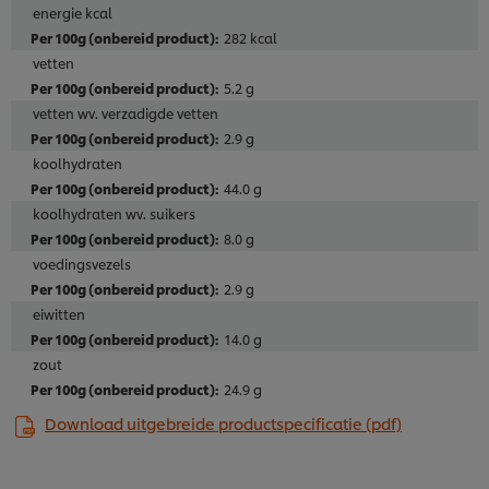
energie kcal
282 kcal
vetten
5.2 g
vetten wv. verzadigde vetten
2.9 g
koolhydraten
44.0 g
koolhydraten wv. suikers
8.0 g
voedingsvezels
2.9 g
eiwitten
14.0 g
zout
24.9 g
Download uitgebreide productspecificatie (pdf)
Wij en geselecteerde derde partijen gebruiken cookies
en vergelijkbare technieken om persoonsgegevens te
verzamelen en te verwerken, waaronder jouw IP-