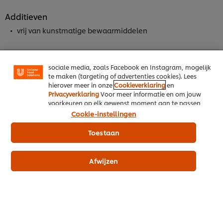
adres, apparaattype, surfgedrag en unieke
identificatiegegevens. Sommige hiervan zijn strikt
Additieven
noodzakelijke cookies die vereist zijn om de website te
vrij van kunstmatige bewaarmiddelen
laten functioneren. We gebruiken ook optionele
cookies van onszelf en derden om de prestaties van
onze website te analyseren (prestatiecookies) en om
gerichte advertenties en functies voor het delen op
Allergenen
sociale media, zoals Facebook en Instagram, mogelijk
te maken (targeting of advertenties cookies). Lees
bevat soja
hierover meer in onze
Cookieverklaring
en
Privacyverklaring
Voor meer informatie en om jouw
voorkeuren op elk gewenst moment aan te passen,
klik op Cookie-instellingen.
Cookie-instellingen
Productinformatie
Toestaan
Afwijzen
Gebruiksinformatie