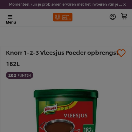
Momenteel kun je problemen ervaren met het invoeren van je stickercodes. We werken er hard aan om dit op te lossen.
Menu
Knorr 1-2-3 Vleesjus Poeder opbrengst
182L
202
PUNTEN