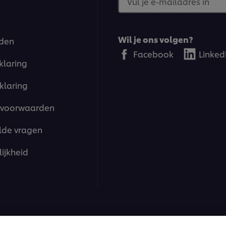
Vul je e-mailadres in
Wil je ons volgen?
den
Facebook
Linked
klaring
klaring
voorwaarden
lde vragen
ijkheid