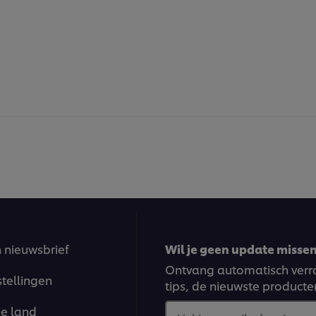
n nieuwsbrief
Wil je geen update missen?
Ontvang automatisch verra
stellingen
tips, de nieuwste producte
je land