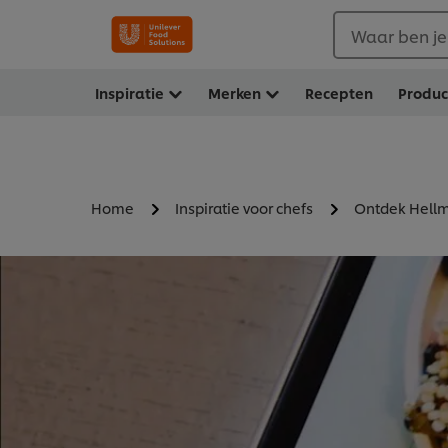
Waar ben je
Inspiratie
Merken
Recepten
Produ
Home
Inspiratie voor chefs
Ontdek Hell