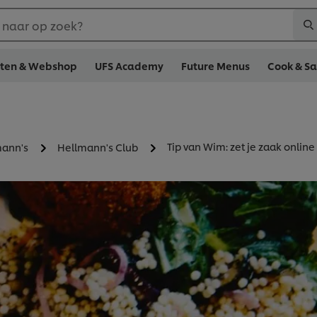
 naar op zoek?
cten & Webshop
UFS Academy
Future Menus
Cook & S
Tip van Wim: zet je zaak online
mann's
Hellmann's Club