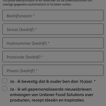
Vul jouw bedrijfsnaam in en selecteer uit de zoekresultaten om
overige gegevens automatisch in te laten vullen.
Bedrijfsnaam
*
Straat (bedrijf)
*
Huisnummer (bedrijf)
*
Postcode (bedrijf)
*
Plaats (bedrijf)
*
Ja - ik bevestig dat ik ouder ben dan 16 jaar. *
Ja - ik wil gepersonaliseerde nieuwsbrieven
ontvangen van Unilever Food Solutions over
producten, recept ideeën en inspiraties.
Wij en geselecteerde derde partijen gebruiken cookies