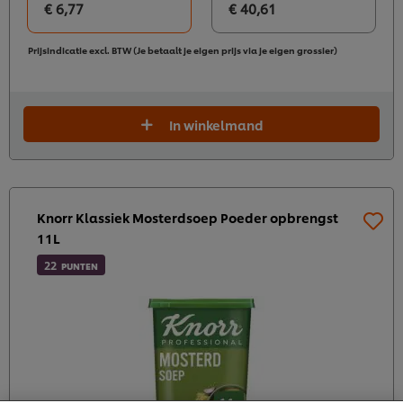
€ 6,77
€ 40,61
Prijsindicatie excl. BTW (Je betaalt je eigen prijs via je eigen grossier)
In winkelmand
Knorr Klassiek Mosterdsoep Poeder opbrengst
11L
22
PUNTEN
Wij en geselecteerde derde partijen gebruiken cookies
en vergelijkbare technieken om persoonsgegevens te
verzamelen en te verwerken, waaronder jouw IP-
adres, apparaattype, surfgedrag en unieke
identificatiegegevens. Sommige hiervan zijn strikt
noodzakelijke cookies die vereist zijn om de website te
laten functioneren. We gebruiken ook optionele
cookies van onszelf en derden om de prestaties van
onze website te analyseren (prestatiecookies) en om