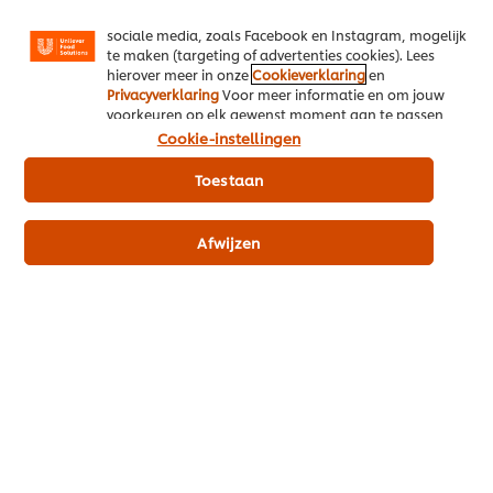
gerichte advertenties en functies voor het delen op
sociale media, zoals Facebook en Instagram, mogelijk
te maken (targeting of advertenties cookies). Lees
Eenheid 1 x 1,1 kg
Eenheid 6 x 1,1 kg
hierover meer in onze
Cookieverklaring
en
€ 21,71
€ 130,28
Privacyverklaring
Voor meer informatie en om jouw
voorkeuren op elk gewenst moment aan te passen,
klik op Cookie-instellingen.
Cookie-instellingen
Prijsindicatie excl. BTW (Je betaalt je eigen prijs via je eigen grossier)
Toestaan
Afwijzen
In winkelmand
Knorr Professional Groentebouillon authentiek
poeder opbrengst 45L
22
PUNTEN