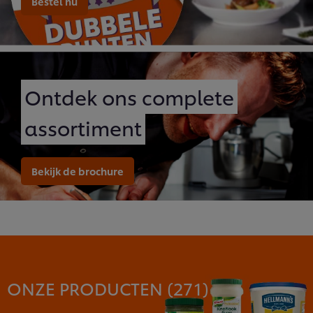
Bestel nu
Ontdek ons complete
assortiment
Bekijk de brochure
ONZE PRODUCTEN (
271
)