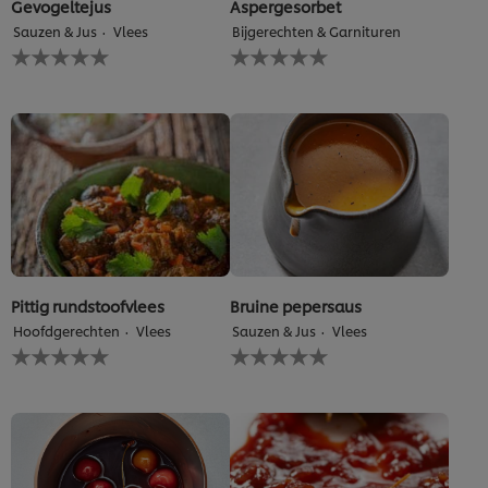
Gevogeltejus
Aspergesorbet
Sauzen & Jus
Vlees
Bijgerechten & Garnituren
Geen
Geen
beoordelingen
beoordelingen
ingediend
ingediend
voor
voor
deze
deze
recipe
recipe
Pittig rundstoofvlees
Bruine pepersaus
Hoofdgerechten
Vlees
Sauzen & Jus
Vlees
Geen
Geen
beoordelingen
beoordelingen
ingediend
ingediend
voor
voor
deze
deze
recipe
recipe