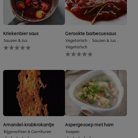
Kriekenbier saus
Gerookte barbecuesaus
Sauzen & Jus
Vegetarisch
Sauzen & Jus
Geen
Vegetarisch
beoordelingen
Geen
ingediend
beoordelingen
voor
ingediend
deze
voor
recipe
deze
recipe
Amandel-krabkrokantje
Aspergesoep met ham
Bijgerechten & Garnituren
Soepen
Geen
Geen